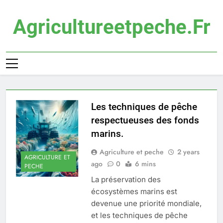
Skip
to
Agricultureetpeche.fr
content
Les techniques de pêche
respectueuses des fonds
marins.
Agriculture et peche
2 years
AGRICULTURE ET
ago
0
6 mins
PECHE
La préservation des
écosystèmes marins est
devenue une priorité mondiale,
et les techniques de pêche