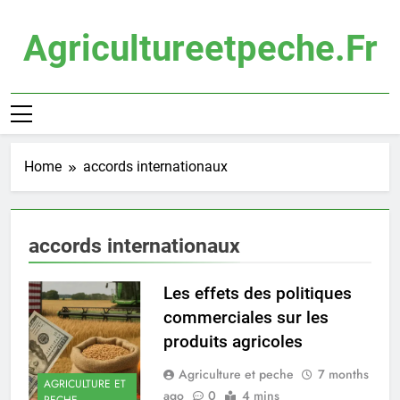
Skip
to
Agricultureetpeche.fr
content
Home
accords internationaux
accords internationaux
Les effets des politiques
commerciales sur les
produits agricoles
Agriculture et peche
7 months
AGRICULTURE ET
ago
0
4 mins
PECHE