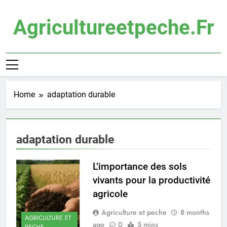
Skip
to
Agricultureetpeche.fr
content
Home
adaptation durable
adaptation durable
L’importance des sols
vivants pour la productivité
agricole
Agriculture et peche
8 months
AGRICULTURE ET
ago
0
5 mins
PECHE