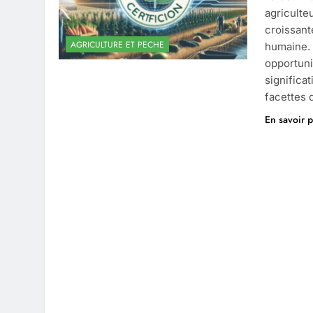
agricult
croissant
AGRICULTURE ET PECHE
humaine.
opportuni
significat
facettes
En savoir p