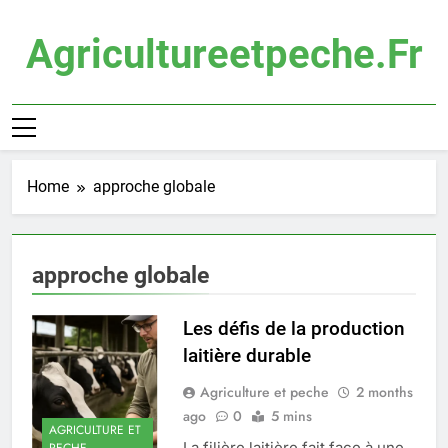
Skip
to
Agricultureetpeche.fr
content
Home
approche globale
approche globale
Les défis de la production
laitière durable
Agriculture et peche
2 months
ago
0
5 mins
AGRICULTURE ET
La filière laitière fait face à une
PECHE