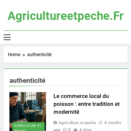
Skip
to
Agricultureetpeche.fr
content
Home
authenticité
authenticité
Le commerce local du
poisson : entre tradition et
modernité
Agriculture et peche
4 months
AGRICULTURE ET
ago
0
4 mins
PECHE