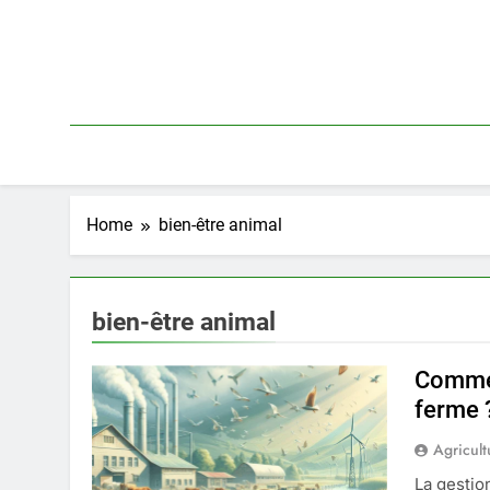
Skip
to
content
Home
bien-être animal
bien-être animal
Commen
ferme 
Agricult
La gestio