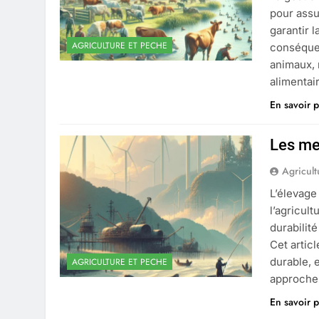
pour assu
garantir l
AGRICULTURE ET PECHE
conséquen
animaux, 
alimentai
En savoir p
Les mei
Agricult
L’élevage
l’agricul
durabilit
Cet artic
durable, 
AGRICULTURE ET PECHE
approches
En savoir p