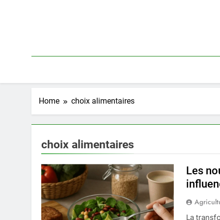
Skip
to
content
Home
choix alimentaires
choix alimentaires
Les no
influen
Agricult
La transf