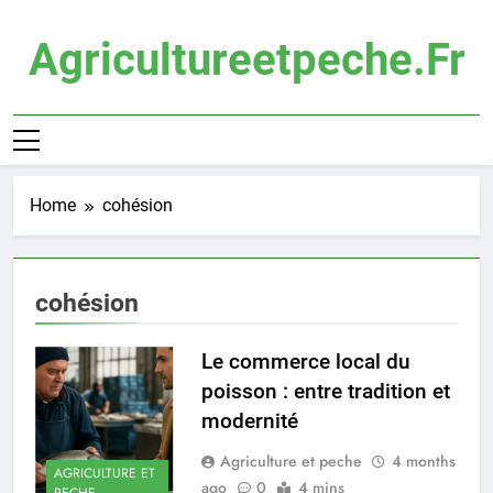
Skip
to
Agricultureetpeche.fr
content
Home
cohésion
cohésion
Le commerce local du
poisson : entre tradition et
modernité
Agriculture et peche
4 months
AGRICULTURE ET
ago
0
4 mins
PECHE