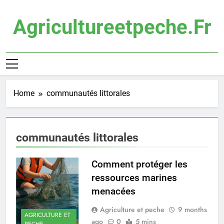
Skip
to
Agricultureetpeche.fr
content
Home
communautés littorales
communautés littorales
Comment protéger les
ressources marines
menacées
Agriculture et peche
9 months
AGRICULTURE ET
ago
0
5 mins
PECHE