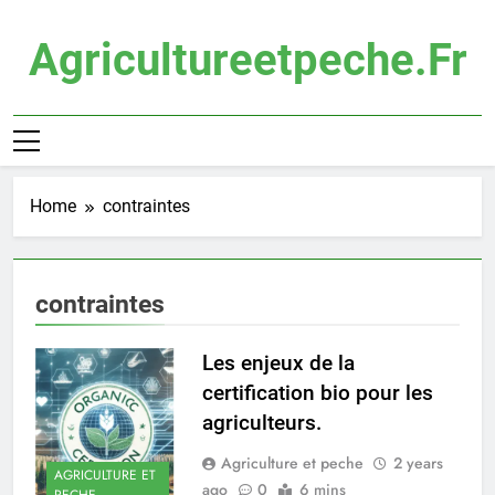
Skip
to
Agricultureetpeche.fr
content
Home
contraintes
contraintes
Les enjeux de la
certification bio pour les
agriculteurs.
Agriculture et peche
2 years
AGRICULTURE ET
ago
0
6 mins
PECHE