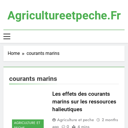
Skip
to
Agricultureetpeche.fr
content
Home
courants marins
courants marins
Les effets des courants
marins sur les ressources
halieutiques
Agriculture et peche
2 months
AGRICULTURE ET
ago
0
4 mins
PECHE