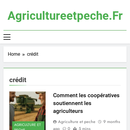
Skip
to
Agricultureetpeche.fr
content
Home
crédit
crédit
Comment les coopératives
soutiennent les
agriculteurs
Agriculture et peche
9 months
AGRICULTURE ET
ago
0
5 mins
PECHE