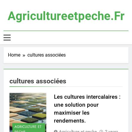
Skip
to
Agricultureetpeche.fr
content
Home
cultures associées
cultures associées
Les cultures intercalaires :
une solution pour
maximiser les
rendements.
AGRICULTURE ET
Agriculture et peche
2 years
PECHE