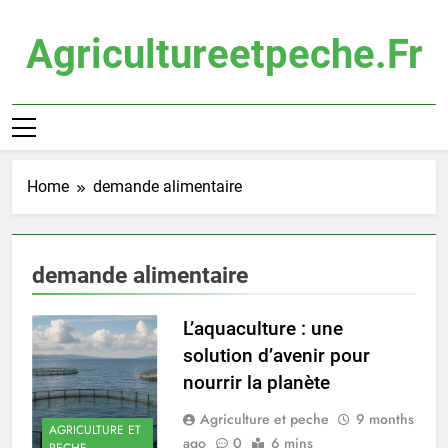
Skip
to
Agricultureetpeche.fr
content
Home
demande alimentaire
demande alimentaire
L’aquaculture : une
solution d’avenir pour
nourrir la planète
Agriculture et peche
9 months
AGRICULTURE ET
ago
0
6 mins
PECHE