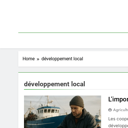
Skip
to
content
Home
développement local
développement local
L’impo
Agricult
Les coopé
développe