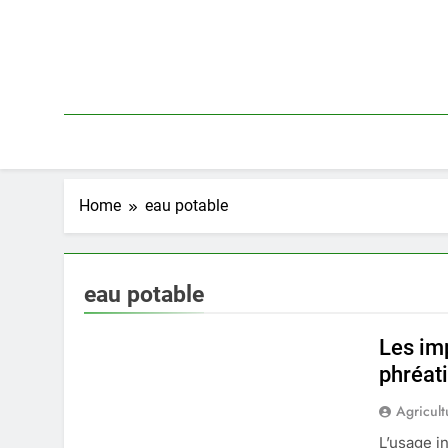
Skip
to
content
Home
eau potable
eau potable
Les im
phréat
Agricult
L’usage i