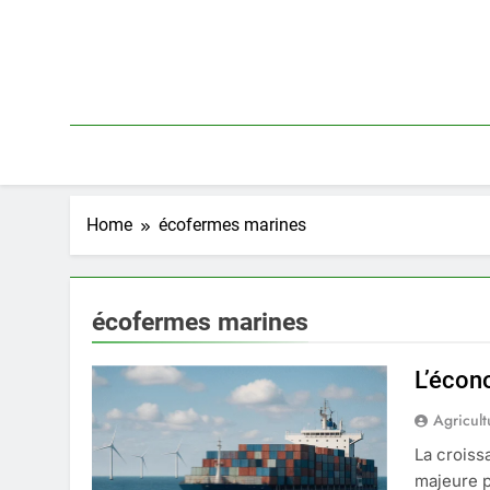
Skip
to
content
Home
écofermes marines
écofermes marines
L’écono
Agricult
La croiss
majeure p