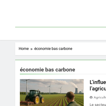
Skip
to
content
Home
économie bas carbone
économie bas carbone
L’influ
l’agric
Agricult
Le secteu