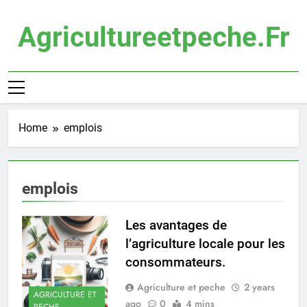
Skip
to
Agricultureetpeche.fr
content
Home
emplois
emplois
Les avantages de
l’agriculture locale pour les
consommateurs.
Agriculture et peche
2 years
AGRICULTURE ET
ago
0
4 mins
PECHE