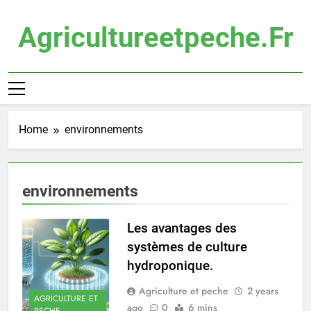
Skip
to
Agricultureetpeche.fr
content
Home
environnements
environnements
Les avantages des
systèmes de culture
hydroponique.
Agriculture et peche
2 years
AGRICULTURE ET
ago
0
6 mins
PECHE