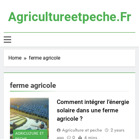
Skip
to
Agricultureetpeche.fr
content
Home
ferme agricole
ferme agricole
Comment intégrer l’énergie
solaire dans une ferme
agricole ?
Agriculture et peche
2 years
AGRICULTURE ET
ago
0
4 mins
PECHE