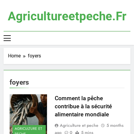
Skip
to
Agricultureetpeche.fr
content
Home
foyers
foyers
Comment la pêche
contribue à la sécurité
alimentaire mondiale
Agriculture et peche
5 months
AGRICULTURE ET
ago
0
5 mins
PECHE