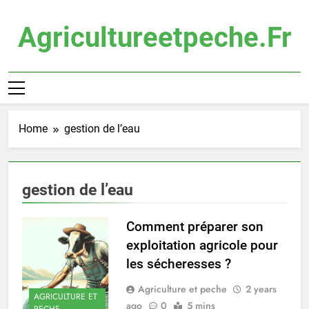
Skip
to
Agricultureetpeche.fr
content
Home
gestion de l’eau
gestion de l’eau
Comment préparer son
exploitation agricole pour
les sécheresses ?
Agriculture et peche
2 years
AGRICULTURE ET
ago
0
5 mins
PECHE