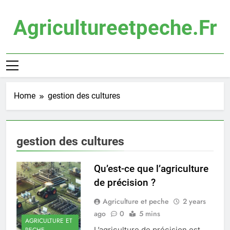
Skip
to
Agricultureetpeche.fr
content
Home
gestion des cultures
gestion des cultures
Qu’est-ce que l’agriculture
de précision ?
Agriculture et peche
2 years
ago
0
5 mins
AGRICULTURE ET
L’agriculture de précision est
PECHE