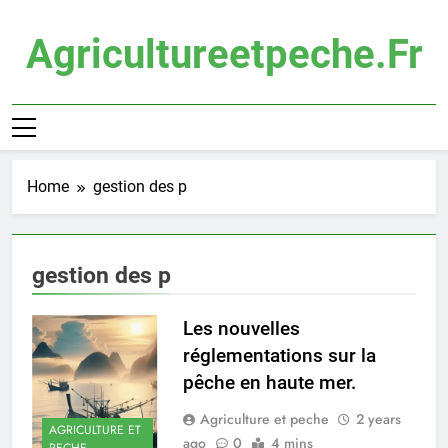
Skip
to
Agricultureetpeche.fr
content
Home
gestion des p
gestion des p
Les nouvelles
réglementations sur la
pêche en haute mer.
Agriculture et peche
2 years
AGRICULTURE ET
ago
0
4 mins
PECHE