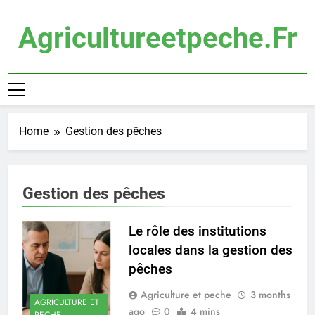
Skip
to
Agricultureetpeche.fr
content
Home
Gestion des pêches
Gestion des pêches
Le rôle des institutions
locales dans la gestion des
pêches
Agriculture et peche
3 months
AGRICULTURE ET
ago
0
4 mins
PECHE