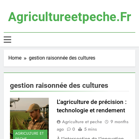
Skip
to
Agricultureetpeche.fr
content
Home
gestion raisonnée des cultures
gestion raisonnée des cultures
L’agriculture de précision :
technologie et rendement
Agriculture et peche
9 months
ago
0
5 mins
AGRICULTURE ET
À l’intersection de l’innovation
PECHE