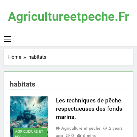
Skip
to
Agricultureetpeche.fr
content
Home
habitats
habitats
Les techniques de pêche
respectueuses des fonds
marins.
Agriculture et peche
2 years
AGRICULTURE ET
ago
0
6 mins
PECHE