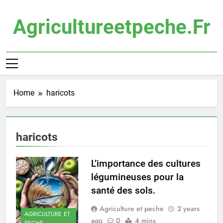
Skip
to
Agricultureetpeche.fr
content
Home
haricots
haricots
L’importance des cultures
légumineuses pour la
santé des sols.
Agriculture et peche
2 years
AGRICULTURE ET
ago
0
4 mins
PECHE