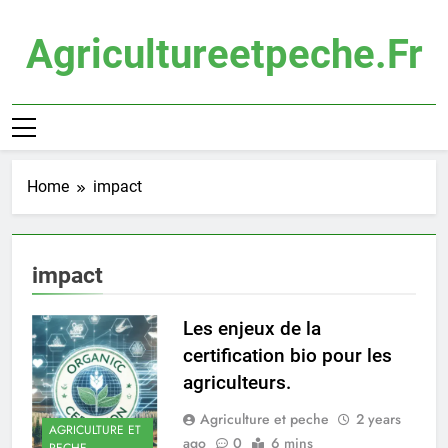
Skip
to
Agricultureetpeche.fr
content
Home
impact
impact
Les enjeux de la
certification bio pour les
agriculteurs.
Agriculture et peche
2 years
AGRICULTURE ET
ago
0
6 mins
PECHE