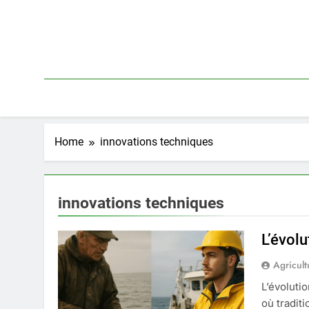
Skip
to
content
Home
innovations techniques
innovations techniques
L’évol
Agricult
L’évoluti
où tradit