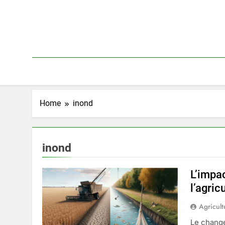
Skip
to
content
Home
inond
inond
L’impa
l’agric
Agricult
Le change