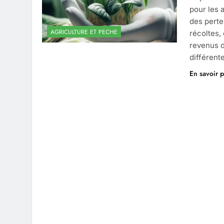
pour les 
des perte
AGRICULTURE ET PECHE
récoltes, 
revenus d
différent
En savoir p