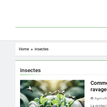
Skip
to
content
Home
insectes
insectes
Commen
ravage
Agricult
La protec