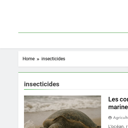
Skip
to
content
Home
insecticides
insecticides
Les co
marin
Agricult
L’océan, 