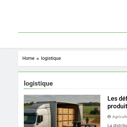
Skip
to
content
Home
logistique
logistique
Les déf
produi
Agricult
La distrib