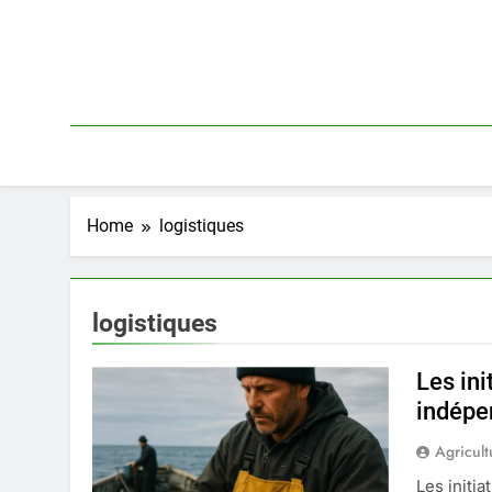
Skip
to
content
Home
logistiques
logistiques
Les ini
indépe
Agricult
Les initi