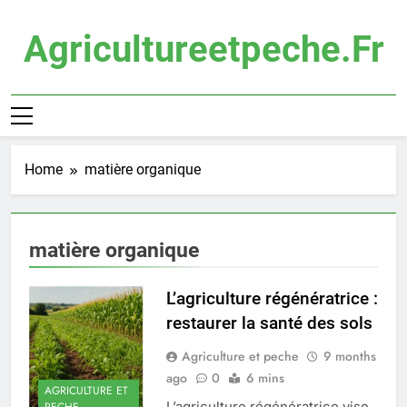
Skip
to
Agricultureetpeche.fr
content
Home
matière organique
matière organique
L’agriculture régénératrice :
restaurer la santé des sols
Agriculture et peche
9 months
ago
0
6 mins
AGRICULTURE ET
L’agriculture régénératrice vise
PECHE