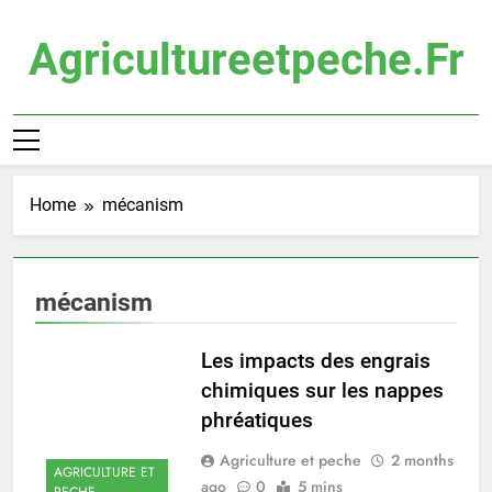
Skip
to
Agricultureetpeche.fr
content
Home
mécanism
mécanism
Les impacts des engrais
chimiques sur les nappes
phréatiques
Agriculture et peche
2 months
AGRICULTURE ET
ago
0
5 mins
PECHE