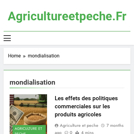
Skip
to
Agricultureetpeche.fr
content
Home
mondialisation
mondialisation
Les effets des politiques
commerciales sur les
produits agricoles
Agriculture et peche
7 months
AGRICULTURE ET
ago
0
4 mins
PECHE