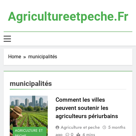
Skip
to
Agricultureetpeche.fr
content
Home
municipalités
municipalités
Comment les villes
peuvent soutenir les
agriculteurs périurbains
Agriculture et peche
5 months
AGRICULTURE ET
ago
0
4 mins
PECHE