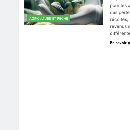
pour les 
des perte
AGRICULTURE ET PECHE
récoltes, 
revenus d
différent
En savoir p