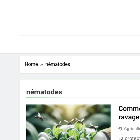
Skip
to
content
Home
nématodes
nématodes
Commen
ravage
Agricult
La protec