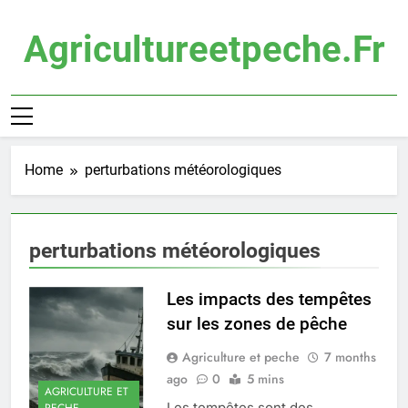
Skip
to
Agricultureetpeche.fr
content
Home
perturbations météorologiques
perturbations météorologiques
Les impacts des tempêtes
sur les zones de pêche
Agriculture et peche
7 months
ago
0
5 mins
AGRICULTURE ET
Les tempêtes sont des
PECHE