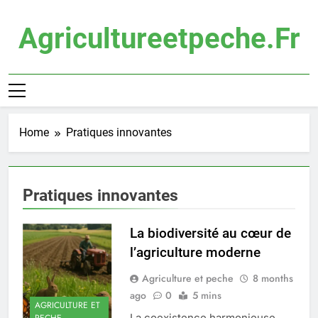
Skip
to
Agricultureetpeche.fr
content
Home
Pratiques innovantes
Pratiques innovantes
La biodiversité au cœur de
l’agriculture moderne
Agriculture et peche
8 months
ago
0
5 mins
AGRICULTURE ET
La coexistence harmonieuse
PECHE