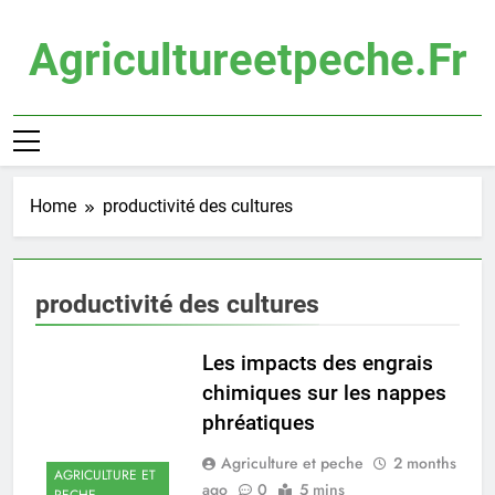
Skip
to
Agricultureetpeche.fr
content
Home
productivité des cultures
productivité des cultures
Les impacts des engrais
chimiques sur les nappes
phréatiques
Agriculture et peche
2 months
AGRICULTURE ET
ago
0
5 mins
PECHE