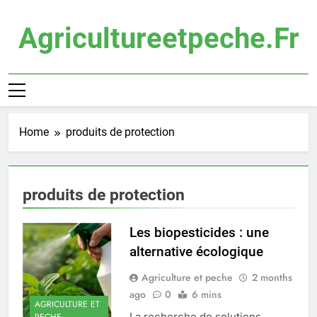
Skip
to
Agricultureetpeche.fr
content
Home
produits de protection
produits de protection
Les biopesticides : une
alternative écologique
Agriculture et peche
2 months
ago
0
6 mins
AGRICULTURE ET
La recherche de solutions
PECHE