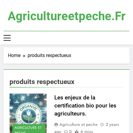
Skip
to
Agricultureetpeche.fr
content
Home
produits respectueux
produits respectueux
Les enjeux de la
certification bio pour les
agriculteurs.
Agriculture et peche
2 years
AGRICULTURE ET
ago
0
6 mins
PECHE