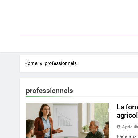
Skip
to
content
Home
professionnels
professionnels
La for
agrico
Agricult
Face aux 