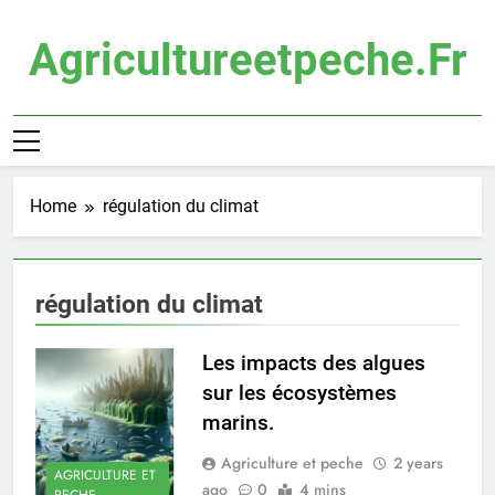
Skip
to
Agricultureetpeche.fr
content
Home
régulation du climat
régulation du climat
Les impacts des algues
sur les écosystèmes
marins.
Agriculture et peche
2 years
AGRICULTURE ET
ago
0
4 mins
PECHE