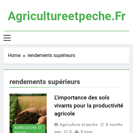
Skip
to
Agricultureetpeche.fr
content
Home
rendements supérieurs
rendements supérieurs
L’importance des sols
vivants pour la productivité
agricole
Agriculture et peche
8 months
AGRICULTURE ET
ago
0
5 mins
PECHE